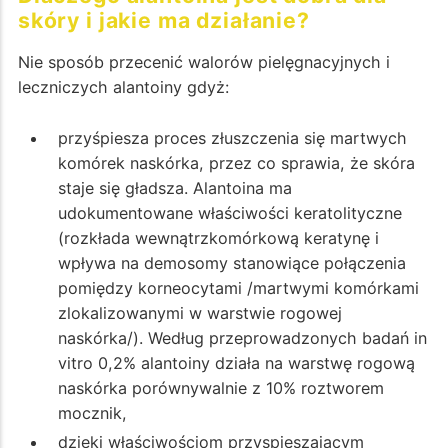
skóry i jakie ma działanie?
Nie sposób przecenić walorów pielęgnacyjnych i
leczniczych alantoiny gdyż:
przyśpiesza proces złuszczenia się martwych
komórek naskórka, przez co sprawia, że skóra
staje się gładsza. Alantoina ma
udokumentowane właściwości keratolityczne
(rozkłada wewnątrzkomórkową keratynę i
wpływa na demosomy stanowiące połączenia
pomiędzy korneocytami /martwymi komórkami
zlokalizowanymi w warstwie rogowej
naskórka/). Według przeprowadzonych badań in
vitro 0,2% alantoiny działa na warstwę rogową
naskórka porównywalnie z 10% roztworem
mocznik,
dzięki właściwościom przyspieszającym