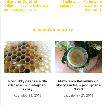
Gliceryna, Sorbitol,
Żmijowiec i Farbownik
Glikole... czyli alkohole w
Lekarski ciekawe źródła
kosmetykach cz.4
alantoiny
Inne podobne wpisy
Produkty pszczele dla
Mazidełko Ratownik do
zdrowia i w pielęgnacji
skóry suchej - podręczne
skóry
S.O.S
czerwiec 23, 2015
październik 21, 2019