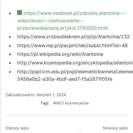
https://www.medonet.pl/zdrowie,alantoina---
wlasciwosci--zastosowanie--
przeciwwskazania,artykul,1730050.html
https://www.zrobsobiekrem.pl/pl/p/Alantoina/232
https://www.mp.pl/pacjent/leki/subst.html?id=48
https://pl.wikipedia.org/wiki/Alantoina
http://www.kosmopedia.org/encyklopedia/allantoi
http://psjd.icm.edu.pl/psjd/element/bwmeta1.elemen
5456e0b2-a30a-4bdf-aed7-f5a2871f05fe
Zaktualizowano: sierpień 1, 2024
Tagi:
INCI kosmetyków
Starszy wpis
Nowszy wpis